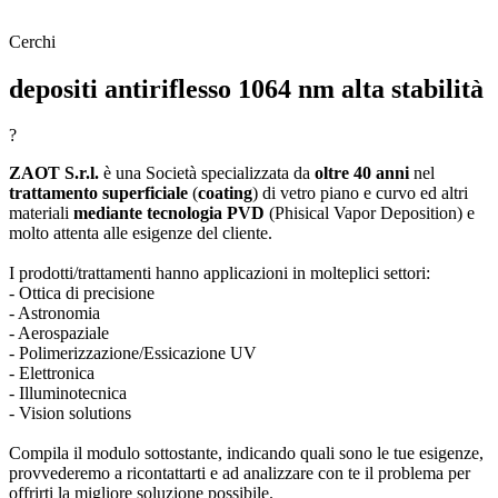
Cerchi
depositi antiriflesso 1064 nm alta stabilità
?
ZAOT S.r.l.
è una Società specializzata da
oltre 40 anni
nel
trattamento superficiale
(
coating
) di vetro piano e curvo ed altri
materiali
mediante tecnologia PVD
(Phisical Vapor Deposition) e
molto attenta alle esigenze del cliente.
I prodotti/trattamenti hanno applicazioni in molteplici settori:
- Ottica di precisione
- Astronomia
- Aerospaziale
- Polimerizzazione/Essicazione UV
- Elettronica
- Illuminotecnica
- Vision solutions
Compila il modulo sottostante, indicando quali sono le tue esigenze,
provvederemo a ricontattarti e ad analizzare con te il problema per
offrirti la migliore soluzione possibile.