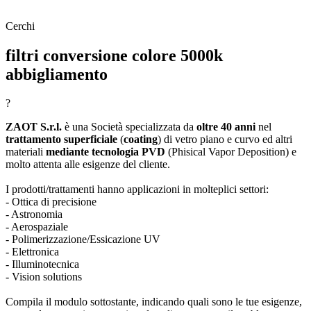
Cerchi
filtri conversione colore 5000k
abbigliamento
?
ZAOT S.r.l.
è una Società specializzata da
oltre 40 anni
nel
trattamento superficiale
(
coating
) di vetro piano e curvo ed altri
materiali
mediante tecnologia PVD
(Phisical Vapor Deposition) e
molto attenta alle esigenze del cliente.
I prodotti/trattamenti hanno applicazioni in molteplici settori:
- Ottica di precisione
- Astronomia
- Aerospaziale
- Polimerizzazione/Essicazione UV
- Elettronica
- Illuminotecnica
- Vision solutions
Compila il modulo sottostante, indicando quali sono le tue esigenze,