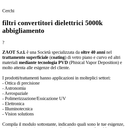
Cerchi
filtri convertitori dielettrici 5000k
abbigliamento
?
ZAOT S.r.l.
è una Società specializzata da
oltre 40 anni
nel
trattamento superficiale
(
coating
) di vetro piano e curvo ed altri
materiali
mediante tecnologia PVD
(Phisical Vapor Deposition) e
molto attenta alle esigenze del cliente.
I prodotti/trattamenti hanno applicazioni in molteplici settori:
- Ottica di precisione
- Astronomia
- Aerospaziale
- Polimerizzazione/Essicazione UV
- Elettronica
- Illuminotecnica
- Vision solutions
Compila il modulo sottostante, indicando quali sono le tue esigenze,