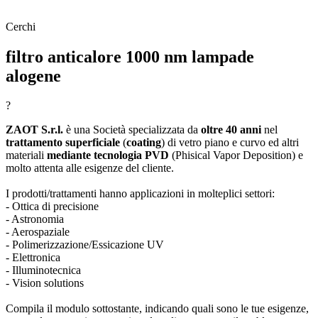
Cerchi
filtro anticalore 1000 nm lampade
alogene
?
ZAOT S.r.l.
è una Società specializzata da
oltre 40 anni
nel
trattamento superficiale
(
coating
) di vetro piano e curvo ed altri
materiali
mediante tecnologia PVD
(Phisical Vapor Deposition) e
molto attenta alle esigenze del cliente.
I prodotti/trattamenti hanno applicazioni in molteplici settori:
- Ottica di precisione
- Astronomia
- Aerospaziale
- Polimerizzazione/Essicazione UV
- Elettronica
- Illuminotecnica
- Vision solutions
Compila il modulo sottostante, indicando quali sono le tue esigenze,