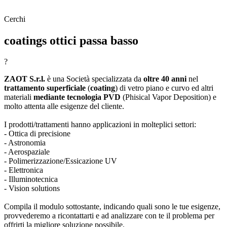
Cerchi
coatings ottici passa basso
?
ZAOT S.r.l.
è una Società specializzata da
oltre 40 anni
nel
trattamento superficiale
(
coating
) di vetro piano e curvo ed altri
materiali
mediante tecnologia PVD
(Phisical Vapor Deposition) e
molto attenta alle esigenze del cliente.
I prodotti/trattamenti hanno applicazioni in molteplici settori:
- Ottica di precisione
- Astronomia
- Aerospaziale
- Polimerizzazione/Essicazione UV
- Elettronica
- Illuminotecnica
- Vision solutions
Compila il modulo sottostante, indicando quali sono le tue esigenze,
provvederemo a ricontattarti e ad analizzare con te il problema per
offrirti la migliore soluzione possibile.