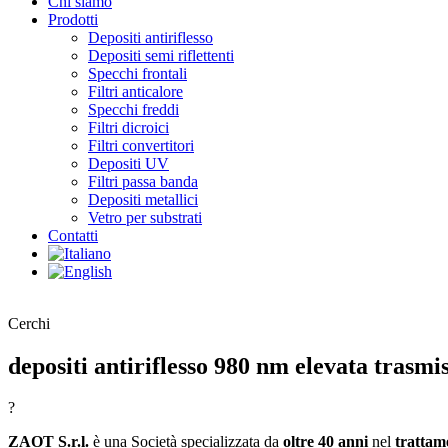
Chi siamo
Prodotti
Depositi antiriflesso
Depositi semi riflettenti
Specchi frontali
Filtri anticalore
Specchi freddi
Filtri dicroici
Filtri convertitori
Depositi UV
Filtri passa banda
Depositi metallici
Vetro per substrati
Contatti
Cerchi
depositi antiriflesso 980 nm elevata trasmi
?
ZAOT S.r.l.
è una Società specializzata da
oltre 40 anni
nel
trattam