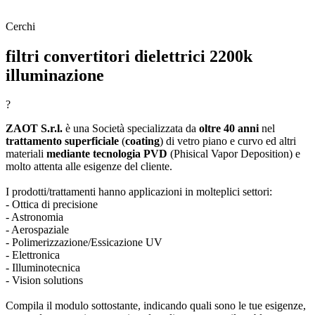
Cerchi
filtri convertitori dielettrici 2200k
illuminazione
?
ZAOT S.r.l.
è una Società specializzata da
oltre 40 anni
nel
trattamento superficiale
(
coating
) di vetro piano e curvo ed altri
materiali
mediante tecnologia PVD
(Phisical Vapor Deposition) e
molto attenta alle esigenze del cliente.
I prodotti/trattamenti hanno applicazioni in molteplici settori:
- Ottica di precisione
- Astronomia
- Aerospaziale
- Polimerizzazione/Essicazione UV
- Elettronica
- Illuminotecnica
- Vision solutions
Compila il modulo sottostante, indicando quali sono le tue esigenze,