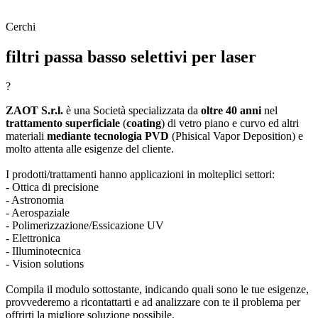
Cerchi
filtri passa basso selettivi per laser
?
ZAOT S.r.l.
è una Società specializzata da
oltre 40 anni
nel
trattamento superficiale
(
coating
) di vetro piano e curvo ed altri
materiali
mediante tecnologia PVD
(Phisical Vapor Deposition) e
molto attenta alle esigenze del cliente.
I prodotti/trattamenti hanno applicazioni in molteplici settori:
- Ottica di precisione
- Astronomia
- Aerospaziale
- Polimerizzazione/Essicazione UV
- Elettronica
- Illuminotecnica
- Vision solutions
Compila il modulo sottostante, indicando quali sono le tue esigenze,
provvederemo a ricontattarti e ad analizzare con te il problema per
offrirti la migliore soluzione possibile.