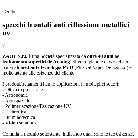
Cerchi
specchi frontali anti riflessione metallici
uv
?
ZAOT S.r.l.
è una Società specializzata da
oltre 40 anni
nel
trattamento superficiale
(
coating
) di vetro piano e curvo ed altri
materiali
mediante tecnologia PVD
(Phisical Vapor Deposition) e
molto attenta alle esigenze del cliente.
I prodotti/trattamenti hanno applicazioni in molteplici settori:
- Ottica di precisione
- Astronomia
- Aerospaziale
- Polimerizzazione/Essicazione UV
- Elettronica
- Illuminotecnica
- Vision solutions
Compila il modulo sottostante, indicando quali sono le tue esigenze,