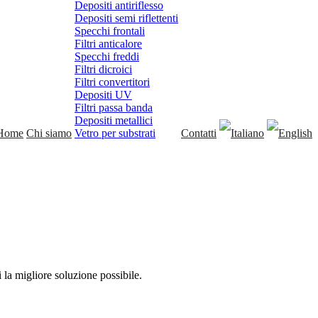
Depositi antiriflesso
Depositi semi riflettenti
Specchi frontali
Filtri anticalore
Specchi freddi
Filtri dicroici
Filtri convertitori
Depositi UV
Filtri passa banda
Depositi metallici
Home
Chi siamo
Vetro per substrati
Contatti
 la migliore soluzione possibile.