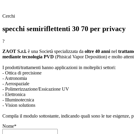
Cerchi
specchi semiriflettenti 30 70 per privacy
?
ZAOT S.r.l.
è una Società specializzata da
oltre 40 anni
nel
trattam
mediante tecnologia PVD
(Phisical Vapor Deposition) e molto attenta
I prodotti/trattamenti hanno applicazioni in molteplici settori:
- Ottica di precisione
- Astronomia
- Aerospaziale
- Polimerizzazione/Essicazione UV
- Elettronica
- Illuminotecnica
- Vision solutions
Compila il modulo sottostante, indicando quali sono le tue esigenze, pr
Nome*